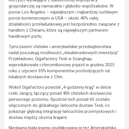
Korzyści wynikające z dwustronnej współpracy
gospodarczej są namacalne i głęboko współzależne. W
porcie Los Angeles – największym i najbardziej ruchliwym
porcie kontenerowym w USA – około 40% całej
działalności przeładunkowej jest bezpośrednio związane z
handlem z Chinami, które są największym partnerem
handlowym portu.
Tymczasem chińskie i amerykańskie przedsiębiorstwa
nadal poszukują możliwości „dwukierunkowych inwestycji”.
Przykładowo, Gigafactory Tesli w Szanghaju
wyprodukowała czteromilionowy pojazd w grudniu 2025
roku z użyciem 95% komponentów pochodzących od
lokalnych dostawców z Chin.
Wokół Gigafactory powstał „4-godzinny krąg” w delcie
rzeki Jangcy, łączący ponad 400 chińskich dostawców
pierwszego poziomu. Spośród nich ponad 60 zostało
włączonych do globalnego łańcucha dostaw Tesli, co
pokazuje głęboką integrację łańcuchów przemysłowych i
dostaw między oboma krajami.
Niedawna biała księga opublikowana przez Amerykańską