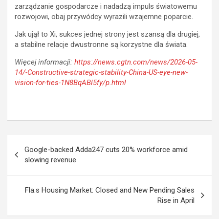
zarządzanie gospodarcze i nadadzą impuls światowemu
rozwojowi, obaj przywódcy wyrazili wzajemne poparcie.
Jak ujął to Xi, sukces jednej strony jest szansą dla drugiej,
a stabilne relacje dwustronne są korzystne dla świata.
Więcej informacji:
https://news.cgtn.com/news/2026-05-
14/-Constructive-strategic-stability-China-US-eye-new-
vision-for-ties-1N8BqABl5fy/p.html
Post
Google-backed Adda247 cuts 20% workforce amid
navigation
slowing revenue
Fla.s Housing Market: Closed and New Pending Sales
Rise in April