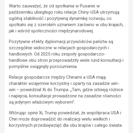
Warto zauważyć, że od spotkania w Pusanie w
październiku ubiegłego roku relacje Chiny-USA utrzymują
ogólną stabilność i pozytywną dynamikę rozwoju, co
spotkało się z szerokim uznaniem zarówno w obu krajach,
jak i wśród społeczności międzynarodowej.
Pozytywne efekty dyplomacji przywódców państw są
szczególnie widoczne w relacjach gospodarczych i
handlowych. Od 2025 roku zespoły gospodarczo-
handlowe obu stron przeprowadziły wiele rund konsultacji i
pomyślnie osiągnęły porozumienia.
Relacje gospodarcze między Chinami a USA mają
charakter wzajemnie korzystny i oparty na zasadzie win-
win – powiedział Xi do Trumpa. „Tam, gdzie istnieją różnice
i napięcia, konsultacje prowadzone na zasadzie równości
są jedynym właściwym wyborem”.
Wtórując opinii Xi, Trump powiedział, że współpraca USA i
Chin może doprowadzić do realizacji wielu wielkich i
korzystnych przedsięwzięć dla obu krajów i całego świata.