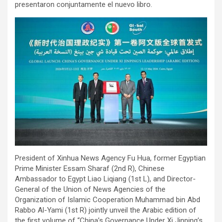
presentaron conjuntamente el nuevo libro.
President of Xinhua News Agency Fu Hua, former Egyptian
Prime Minister Essam Sharaf (2nd R), Chinese
Ambassador to Egypt Liao Liqiang (1st L), and Director-
General of the Union of News Agencies of the
Organization of Islamic Cooperation Muhammad bin Abd
Rabbo Al-Yami (1st R) jointly unveil the Arabic edition of
the first volume of “China’s Governance Under Xi Jinping’s