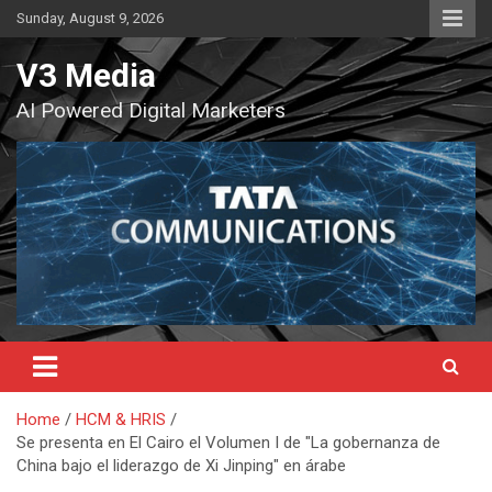
Skip
Sunday, August 9, 2026
to
content
V3 Media
AI Powered Digital Marketers
Home
HCM & HRIS
Se presenta en El Cairo el Volumen I de "La gobernanza de
China bajo el liderazgo de Xi Jinping" en árabe