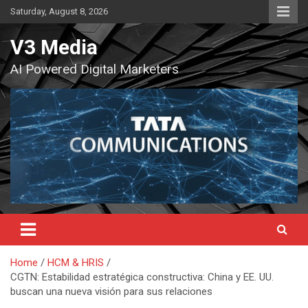
Skip
Saturday, August 8, 2026
to
content
V3 Media
AI Powered Digital Marketers
Home
HCM & HRIS
CGTN: Estabilidad estratégica constructiva: China y EE. UU.
buscan una nueva visión para sus relaciones