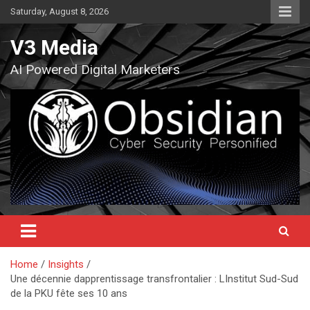
Skip
Saturday, August 8, 2026
to
content
V3 Media
AI Powered Digital Marketers
Home
Insights
Une décennie dapprentissage transfrontalier : LInstitut Sud-Sud
de la PKU fête ses 10 ans