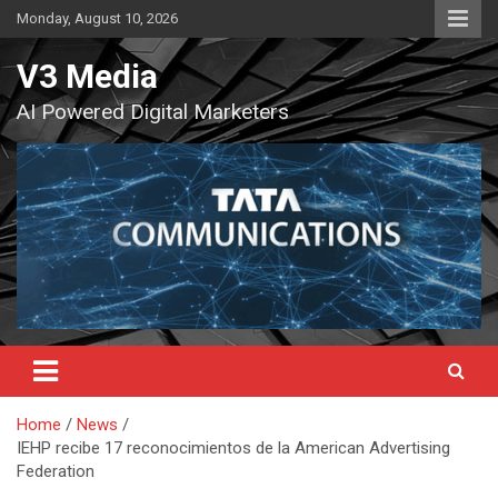
Skip
Monday, August 10, 2026
to
content
V3 Media
AI Powered Digital Marketers
Home
News
IEHP recibe 17 reconocimientos de la American Advertising
Federation