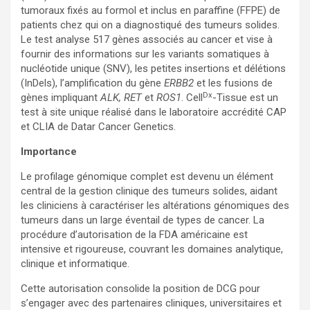
tumoraux fixés au formol et inclus en paraffine (FFPE) de
patients chez qui on a diagnostiqué des tumeurs solides.
Le test analyse 517 gènes associés au cancer et vise à
fournir des informations sur les variants somatiques à
nucléotide unique (SNV), les petites insertions et délétions
(InDels), l’amplification du gène
ERBB2
et les fusions de
Dx
gènes impliquant
ALK, RET
et
ROS1
. Cell
-Tissue est un
test à site unique réalisé dans le laboratoire accrédité CAP
et CLIA de Datar Cancer Genetics.
Importance
Le profilage génomique complet est devenu un élément
central de la gestion clinique des tumeurs solides, aidant
les cliniciens à caractériser les altérations génomiques des
tumeurs dans un large éventail de types de cancer. La
procédure d’autorisation de la FDA américaine est
intensive et rigoureuse, couvrant les domaines analytique,
clinique et informatique.
Cette autorisation consolide la position de DCG pour
s’engager avec des partenaires cliniques, universitaires et